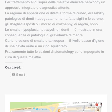
Per trattamento al di sopra delle malattie elencate nebkhody un
Recensioni
Dental School
approccio integrato e diagnostics attento.
карта сайта
La ragione di apparizione di difetti a forma di cuneo, erasability
Azioni
patologico di denti inadeguatamente ha fatto sigilli e le corone,
gli sbagliati esposti o il morso di vrozhenny, di regola, sono.
Lo smalto hypoplasia, tetracycline i denti — è mostrato in una
conseguenza di patologia di gravidanza di madre.
Carie, erosione di smalto e флюороз — il livello basso d’igiene
di una cavità orale e un cibo squilibrato.
Praticamente tutte le sezioni di stomatology sono impegnate in
cura di queste malattie.
Condividi:
E-mail