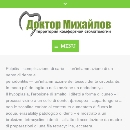
Google+
YouTube
Facebook
MENU
Домой
Casa
Pulpitis – complicazione di carie — un’infiammazione di un
nervo di dente e
Доктор Михайлов
Сontatti
periodontitis — un’infiammazione dei tessuti dente circostante.
In modo più dettagliato nella sezione un endodontiya.
Dental School
Сonsultazione
Il hypoplasia, l’erosione di smalto, i difetti a forma di cuneo – i
Dental Travel Ukraine
processi vicino a un collo di dente, флюороз – appartengono a
Prezzi
non le sconfitte cariate al contenuto aumentato di fluoro in
Акции
Dr. Mikhaylov
acqua, erasability patologico di denti – è mostrato a un
bruksizm, tetracycline i denti – all’atto di accettazione da madre
Имплантация
Dental Travel Ukraine
di preparazioni di una fila tetracycline, eccetera.