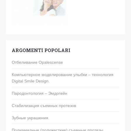
ARGOMENTI POPOLARI
Отбеливание Opalescense
Компьютерное моделирование улыбки – технология
Digital Smile Design.
Пародонтология – Эмдогейн
Стабилизация съемных протезов
Зубные украшения.
Полиамидные (полужесткие) съемные протезы.