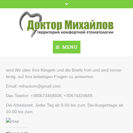
Google+
YouTube
Facebook
MENU
Домой
Zuhause
sind Wir über Ihre Klingeln und die Briefe froh und sind immer
fertig, auf Ihre beliebigen Fragen zu antworten.
Доктор Михайлов
Kontakte
Email:
mihastom@gmail.com
Dental School
Beratung
Das Telefon: +380673468508, +30674324689.
Dental Travel Ukraine
Preise
Die Arbeitszeit: Jeder Tag ab 9-00 bis zum. Die Ausgehtage ab
10-00 bis zum.
Акции
Dr. Mikhaylov
Имплантация
Dental Travel Ukraine