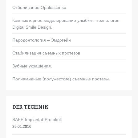
Отбеливание Opalescense
Компьютерное моделирование улыбки – технология
Digital Smile Design.
Пародонтология – Эмдогейн
Стабилизация съемных протезов
Зубные украшения.
Полиамидные (полужесткие) съемные протезы.
DER TECHNIK
SAFE-Implantat-Protokoll
29.01.2016