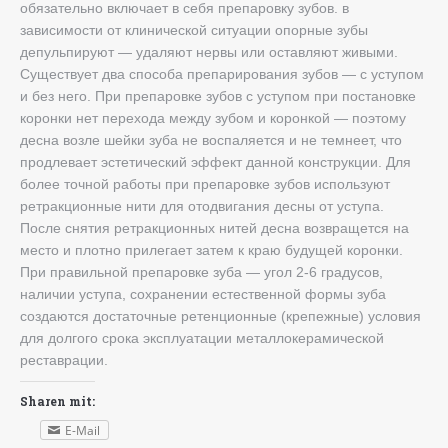
обязательно включает в себя препаровку зубов. в
Bewertungen
Dental School
зависимости от клинической ситуации опорные зубы
карта сайта
депульпируют — удаляют нервы или оставляют живыми.
Aktien
Существует два способа препарирования зубов — с уступом
и без него. При препаровке зубов с уступом при постановке
коронки нет перехода между зубом и коронкой — поэтому
десна возле шейки зуба не воспаляется и не темнеет, что
продлевает эстетический эффект данной конструкции. Для
более точной работы при препаровке зубов используют
ретракционные нити для отодвигания десны от уступа.
После снятия ретракционных нитей десна возвращется на
место и плотно прилегает затем к краю будущей коронки.
При правильной препаровке зуба — угол 2-6 градусов,
наличии уступа, сохранении естественной формы зуба
создаются достаточные ретенционные (крепежные) условия
для долгого срока эксплуатации металлокерамической
реставрации.
Sharen mit:
E-Mail