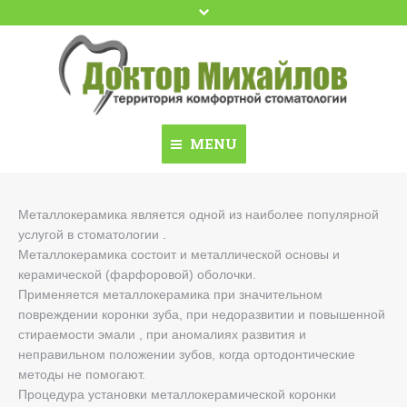
Google+
YouTube
Facebook
MENU
Домой
Zuhause
Металлокерамика является одной из наиболее популярной
услугой в стоматологии .
Доктор Михайлов
Kontakte
Металлокерамика состоит и металлической основы и
керамической (фарфоровой) оболочки.
Dental School
Beratung
Применяется металлокерамика при значительном
Dental Travel Ukraine
повреждении коронки зуба, при недоразвитии и повышенной
Preise
стираемости эмали , при аномалиях развития и
Акции
Dr. Mikhaylov
неправильном положении зубов, когда ортодонтические
методы не помогают.
Имплантация
Dental Travel Ukraine
Процедура установки металлокерамической коронки