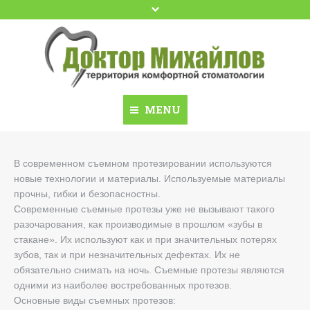
Google+
YouTube
Facebook
MENU
Домой
Zuhause
В современном съемном протезировании используются
новые технологии и материалы. Используемые материалы
Доктор Михайлов
Kontakte
прочны, гибки и безопасностны.
Современные съемные протезы уже не вызывают такого
Dental School
Beratung
разочарования, как производимые в прошлом «зубы в
Dental Travel Ukraine
стакане». Их используют как и при значительных потерях
Preise
зубов, так и при незначительных дефектах. Их не
Акции
Dr. Mikhaylov
обязательно снимать на ночь. Съемные протезы являются
одними из наиболее востребованных протезов.
Имплантация
Dental Travel Ukraine
Основные виды съемных протезов: