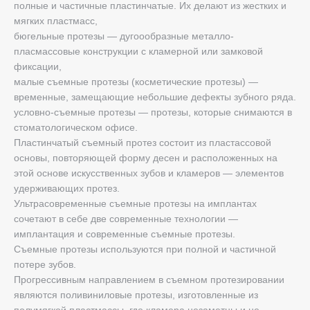
полные и частичные пластинчатые. Их делают из жестких и
Bewertungen
Dental School
мягких пластмасс,
карта сайта
бюгельные протезы — дугоообразные металло-
Aktien
пласмассовые конструкции с кламерной или замковой
фиксации,
малые съемные протезы (косметические протезы) —
временные, замещающие небольшие дефекты зубного ряда.
условно-съемные протезы — протезы, которые снимаются в
стоматологическом офисе.
Пластинчатый съемный протез состоит из пластассовой
основы, повторяющей форму десен и расположенных на
этой основе искусственных зубов и кламеров — элементов
удерживающих протез.
Ультрасовременные съемные протезы на имплантах
сочетают в себе две современные технологии —
имплантация и современные съемные протезы.
Съемные протезы используются при полной и частичной
потере зубов.
Прогрессивным направлением в съемном протезировании
являются поливиниловые протезы, изготовленные из
полумягкой пластмассы, где кламера незаметны и не